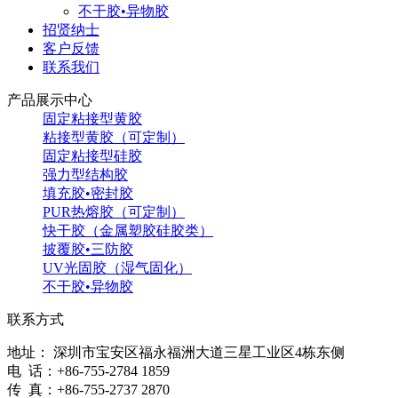
不干胶•异物胶
招贤纳士
客户反馈
联系我们
产品展示中心
固定粘接型黄胶
粘接型黄胶（可定制）
固定粘接型硅胶
强力型结构胶
填充胶•密封胶
PUR热熔胶（可定制）
快干胶（金属塑胶硅胶类）
披覆胶•三防胶
UV光固胶（湿气固化）
不干胶•异物胶
联系方式
地址： 深圳市宝安区福永福洲大道三星工业区4栋东侧
电 话：+86-755-2784 1859
传 真：+86-755-2737 2870