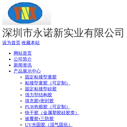
深圳市永诺新实业有限公司
设为首页
收藏本站
网站首页
公司简介
新闻资讯
产品展示中心
固定粘接型黄胶
粘接型黄胶（可定制）
固定粘接型硅胶
强力型结构胶
填充胶•密封胶
PUR热熔胶（可定制）
快干胶（金属塑胶硅胶类）
披覆胶•三防胶
UV光固胶（湿气固化）